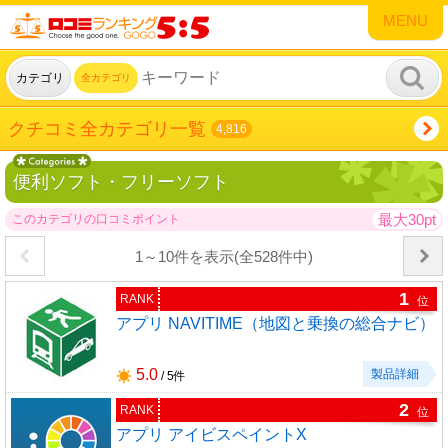
MENU
カテゴリ
全カテゴリ
クチコミ全カテゴリ一覧
4,816
便利ソフト・フリーソフト
最大30pt
このカテゴリの口コミポイント
1～10件を表示(全528件中)
1
RANK
位
アプリ NAVITIME（地図と乗換の総合ナビ）
5.0
製品詳細
/ 5件
2
RANK
位