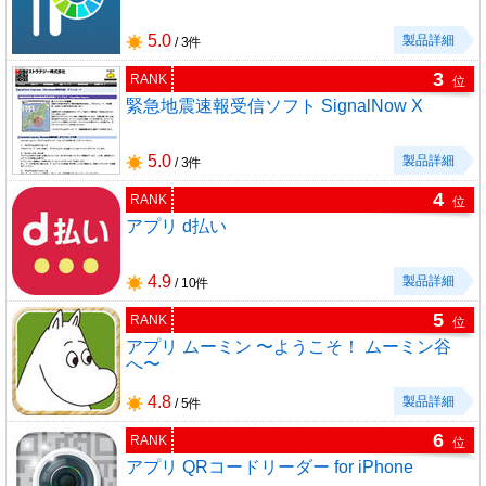
5.0
製品詳細
/ 3件
3
RANK
位
緊急地震速報受信ソフト SignalNow X
5.0
製品詳細
/ 3件
4
RANK
位
アプリ d払い
4.9
製品詳細
/ 10件
5
RANK
位
アプリ ムーミン 〜ようこそ！ ムーミン谷
へ〜
4.8
製品詳細
/ 5件
6
RANK
位
アプリ QRコードリーダー for iPhone