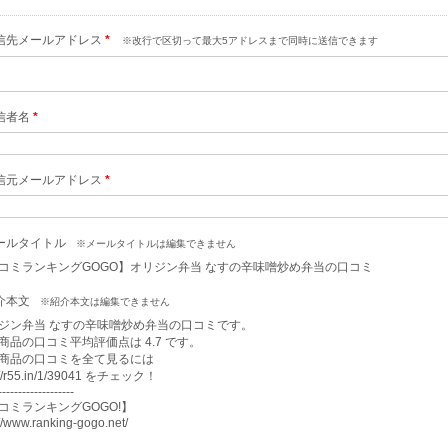
信先メールアドレス
*
※改行で区切って最大5アドレスまで同時に送信できます
信者名
*
信元メールアドレス
*
ールタイトル
※メールタイトルは編集できません
コミランキングGOGO】オリジン弁当 なすの辛味噌炒め弁当の口コミ
介本文
※紹介本文は編集できません
ジン弁当 なすの辛味噌炒め弁当の口コミです。

商品の口コミ平均評価点は 4.7 です。

商品の口コミを全て見るには

://r55.in/1/39041 をチェック！

-------------------

コミランキングGOGO!】

://www.ranking-gogo.net/