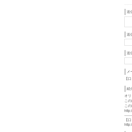
送
送
送
メ
【口
紹
オリ
この
この
http
------
【口
http