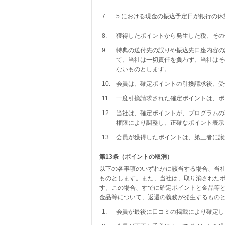
7.
5.における現金の振込予定日が銀行の
8.
獲得したポイントから発生した税、その
9.
特典の送付先の誤りや振込先口座内容の
て、当社は一切責任を負わず、当社はそ
ないものとします。
10.
会員は、確定ポイントの引換請求後、受
11.
一度引換請求された確定ポイントは、ポ
12.
当社は、確定ポイントが、プログラムの
権限により調整し、正確なポイント表示
13.
会員が獲得したポイントは、第三者に譲
第13条（ポイントの取消）
以下の各事項のいずれかに該当する場合、当
ものとします。また、当社は、取り消された
す。この場合、すでに確定ポイントと金品等
金品等について、返還の義務が発生するもの
1.
会員が最後に口コミの掲載により確定し