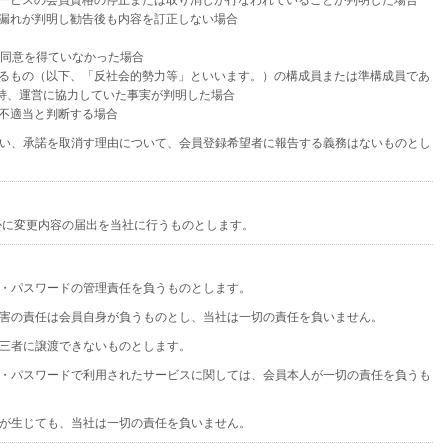
当サービスの会員資格の停止または取り消しが行なわれていることが判明した場合
入漏れが判明し勧告後も内容を訂正しない場合
者の同意を得ていなかった場合
準ずるもの（以下、「反社会的勢力等」といいます。）の構成員または準構成員であ
持、運営に協力していた事実が判明した場合
を不適当と判断する場合
い、承諾を取消す理由について、会員登録希望者に報告する義務はないものとし
かに変更内容の届出を当社に行うものとします。
D・パスワードの管理責任を負うものとします。
害の責任は会員自身が負うものとし、当社は一切の責任を負いません。
第三者に譲渡できないものとします。
D・パスワードで利用されたサービスに関しては、会員本人が一切の責任を負うも
害が生じても、当社は一切の責任を負いません。