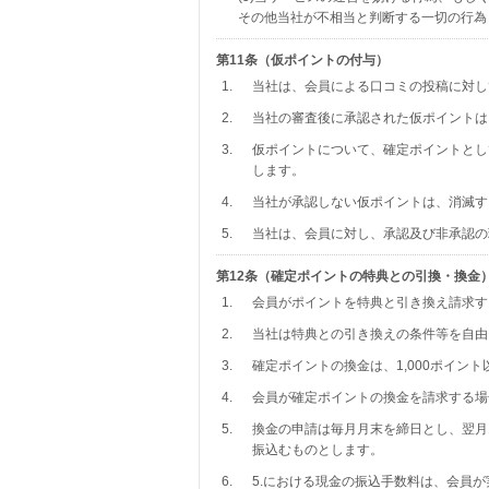
その他当社が不相当と判断する一切の行為
第11条（仮ポイントの付与）
1.
当社は、会員による口コミの投稿に対し
2.
当社の審査後に承認された仮ポイントは
3.
仮ポイントについて、確定ポイントとし
します。
4.
当社が承認しない仮ポイントは、消滅す
5.
当社は、会員に対し、承認及び非承認の
第12条（確定ポイントの特典との引換・換金
1.
会員がポイントを特典と引き換え請求す
2.
当社は特典との引き換えの条件等を自由
3.
確定ポイントの換金は、1,000ポイン
4.
会員が確定ポイントの換金を請求する場
5.
換金の申請は毎月月末を締日とし、翌月
振込むものとします。
6.
5.における現金の振込手数料は、会員