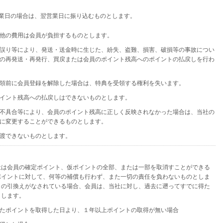
休業日の場合は、翌営業日に振り込むものとします。
他の費用は会員が負担するものとします。
誤り等により、発送・送金時に生じた、紛失、盗難、損害、破損等の事故につい
の再発送・再発行、買戻または会員のポイント残高へのポイントの払戻しを行わ
領前に会員登録を解除した場合は、特典を受領する権利を失います。
イント残高への払戻しはできないものとします。
不具合等により、会員のポイント残高に正しく反映されなかった場合は、当社の
に変更することができるものとします。
渡できないものとします。
社は会員の確定ポイント、仮ポイントの全部、または一部を取消すことができる
ポイントに対して、何等の補償も行わず、また一切の責任を負わないものとしま
との引換えがなされている場合、会員は、当社に対し、過去に遡ってすでに得た
とします。
たポイントを取得した日より、１年以上ポイントの取得が無い場合