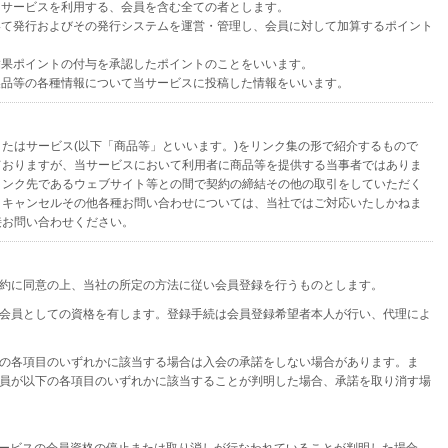
、当サービスを利用する、会員を含む全ての者とします。
おいて発行およびその発行システムを運営・管理し、会員に対して加算するポイント
の結果ポイントの付与を承認したポイントのことをいいます。
や製品等の各種情報について当サービスに投稿した情報をいいます。
たはサービス(以下「商品等」といいます。)をリンク集の形で紹介するもので
ておりますが、当サービスにおいて利用者に商品等を提供する当事者ではありま
リンク先であるウェブサイト等との間で契約の締結その他の取引をしていただく
、キャンセルその他各種お問い合わせについては、当社ではご対応いたしかねま
接お問い合わせください。
約に同意の上、当社の所定の方法に従い会員登録を行うものとします。
会員としての資格を有します。登録手続は会員登録希望者本人が行い、代理によ
の各項目のいずれかに該当する場合は入会の承諾をしない場合があります。ま
員が以下の各項目のいずれかに該当することが判明した場合、承諾を取り消す場