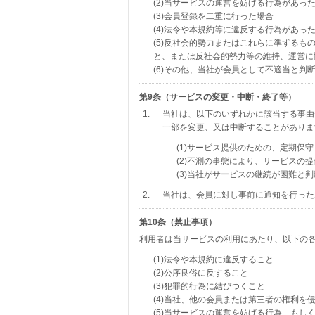
(2)当サービスの運営を妨げる行為があっ
(3)会員登録を二重に行った場合
(4)法令や本規約等に違反する行為があっ
(5)反社会的勢力またはこれらに準ずる
と、または反社会的勢力等の維持、運営に
(6)その他、当社が会員として不適当と判
第9条（サービスの変更・中断・終了等）
1.
当社は、以下のいずれかに該当する事由
一部を変更、又は中断することがありま
(1)サービス提供のための、定期保
(2)不測の事態により、サービスの
(3)当社がサービスの継続が困難と
2.
当社は、会員に対し事前に通知を行った
第10条（禁止事項）
利用者は当サービスの利用にあたり、以下の
(1)法令や本規約に違反すること
(2)公序良俗に反すること
(3)犯罪的行為に結びつくこと
(4)当社、他の会員または第三者の権利を
(5)当サービスの運営を妨げる行為、もし