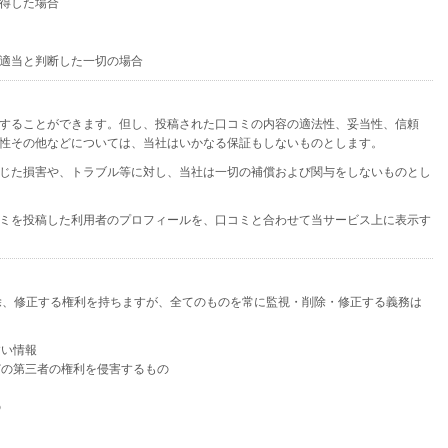
得した場合
適当と判断した一切の場合
することができます。但し、投稿された口コミの内容の適法性、妥当性、信頼
性その他などについては、当社はいかなる保証もしないものとします。
じた損害や、トラブル等に対し、当社は一切の補償および関与をしないものとし
ミを投稿した利用者のプロフィールを、口コミと合わせて当サービス上に表示す
除、修正する権利を持ちますが、全てのものを常に監視・削除・修正する義務は
すい情報
どの第三者の権利を侵害するもの
の