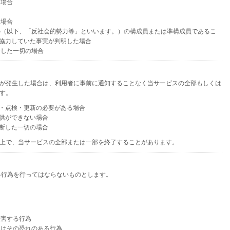
た場合
た場合
もの（以下、「反社会的勢力等」といいます。）の構成員または準構成員であるこ
協力していた事実が判明した場合
断した一切の場合
が発生した場合は、利用者に事前に通知することなく当サービスの全部もしくは
す。
守・点検・更新の必要がある場合
提供ができない場合
判断した一切の場合
上で、当サービスの全部または一部を終了することがあります。
各行為を行ってはならないものとします。
侵害する行為
くはその恐れのある行為