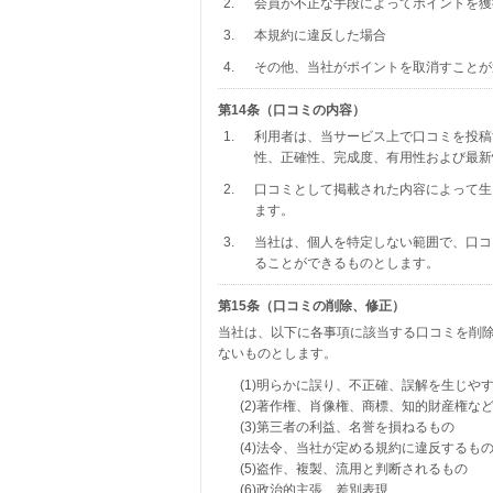
2.
会員が不正な手段によってポイントを獲
3.
本規約に違反した場合
4.
その他、当社がポイントを取消すことが
第14条（口コミの内容）
1.
利用者は、当サービス上で口コミを投稿
性、正確性、完成度、有用性および最新
2.
口コミとして掲載された内容によって生
ます。
3.
当社は、個人を特定しない範囲で、口コ
ることができるものとします。
第15条（口コミの削除、修正）
当社は、以下に各事項に該当する口コミを削
ないものとします。
(1)明らかに誤り、不正確、誤解を生じや
(2)著作権、肖像権、商標、知的財産権な
(3)第三者の利益、名誉を損ねるもの
(4)法令、当社が定める規約に違反するも
(5)盗作、複製、流用と判断されるもの
(6)政治的主張、差別表現