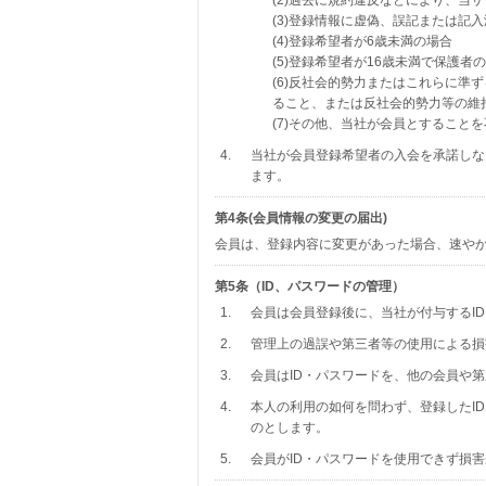
(2)過去に規約違反などにより、
(3)登録情報に虚偽、誤記または記
(4)登録希望者が6歳未満の場合
(5)登録希望者が16歳未満で保護
(6)反社会的勢力またはこれらに
ること、または反社会的勢力等の維
(7)その他、当社が会員とすること
4.
当社が会員登録希望者の入会を承諾しな
ます。
第4条(会員情報の変更の届出)
会員は、登録内容に変更があった場合、速や
第5条（ID、パスワードの管理）
1.
会員は会員登録後に、当社が付与するI
2.
管理上の過誤や第三者等の使用による損
3.
会員はID・パスワードを、他の会員や
4.
本人の利用の如何を問わず、登録したI
のとします。
5.
会員がID・パスワードを使用できず損