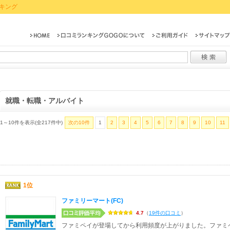
キング
就職・転職・アルバイト
1～10件を表示(全217件中)
次の10件
1
2
3
4
5
6
7
8
9
10
11
1位
ファミリーマート(FC)
4.7
（
19件の口コミ
）
ファミペイが登場してから利用頻度が上がりました。ファミ