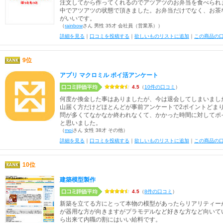
注文してから作ってくれるのでアツアツのお弁当を食べられ
中でアツアツの状態で頂きました。お弁当だけでなく、お茶
がいいです。
（
rainbow
さん 男性 35才 会社員（営業系））
詳細を見る
｜
口コミを投稿する
｜
欲しいものリストに追加
｜
この商品の
9位
アプリ マクロミル ポイ活アンケート
4.5
（
10件の口コミ
）
何度か換金した事はありましたが、今は退会してしまいまし
山届く方だけどほとんどが事前アンケートで2ポイントどま
問が多くてなかなか終われなくて、かかった時間に対してポ
と思いました。
（
moi
さん 女性 38才 その他）
詳細を見る
｜
口コミを投稿する
｜
欲しいものリストに追加
｜
この商品の
10位
建築模型製作
4.5
（
8件の口コミ
）
新築を立てる方にとって本物の模型があったらリアリティー
が器用な方が向きますがプラモデルなど好きな方など向いて
ら出来て内職の割にはいい給料です。