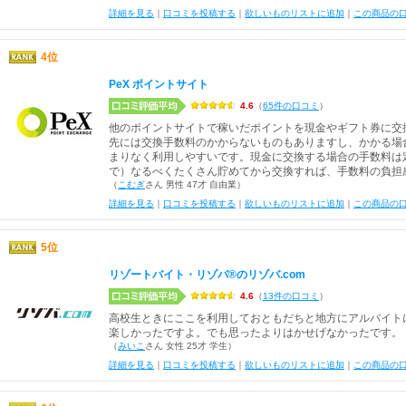
詳細を見る
｜
口コミを投稿する
｜
欲しいものリストに追加
｜
この商品の
4位
PeX ポイントサイト
4.6
（
65件の口コミ
）
他のポイントサイトで稼いだポイントを現金やギフト券に交換
先には交換手数料のかからないものもありますし、かかる場
まりなく利用しやすいです。現金に交換する場合の手数料は
で）なるべくたくさん貯めてから交換すれば、手数料の負担
（
こむぎ
さん 男性 47才 自由業）
詳細を見る
｜
口コミを投稿する
｜
欲しいものリストに追加
｜
この商品の
5位
リゾートバイト・リゾバ®️のリゾバ.com
4.6
（
13件の口コミ
）
高校生ときにここを利用しておともだちと地方にアルバイト
楽しかったですよ。でも思ったよりはかせげなかったです。
（
みいこ
さん 女性 25才 学生）
詳細を見る
｜
口コミを投稿する
｜
欲しいものリストに追加
｜
この商品の