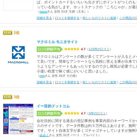
ば、ポイントカードをいちいち出さずにポイントがつくのも
っている気がします。ホットスナックの「ころじゃが」が最
（
qazw
さん 女性 53才 主婦（主夫））
詳細を見る
｜
口コミを投稿する
｜
欲しいものリストに追加
｜
この商品の
2位
マクロミル モニタサイト
4.7
（
123件の口コミ
）
マクロミルはアンケートの数が多くてアンケートが入るとメ
て良いです。簡単なアンケートなら気軽に答える事が出来て
うようなアンケートもあったりするので少し根気が必要でし
小遣い程度で稼ぐ感じがいいと思いました。
（
moi
さん 女性 36才 その他）
詳細を見る
｜
口コミを投稿する
｜
欲しいものリストに追加
｜
この商品の
3位
イー目的ドットコム
4.7
（
3件の口コミ
）
会社目的に関する過去の登記事例を事業内容のキーワードか
スのサイトです。データ件数は約５万件以上あります。無料
です。サイト自体文字が多くゴチャゴチャしていますが無料
（
あみく
さん 女性 32才 パート・アルバイト）