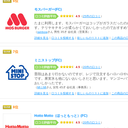
6位
モスバーガー(FC)
4.5
（
25件の口コミ
）
たまに利用します。モスバーガーはコップがガラスだったの
す。テリヤキチキンが柔らかくておいしかったのでおすすめ
（
rainbow
さん 男性 35才 会社員（営業系））
詳細を見る
｜
口コミを投稿する
｜
欲しいものリストに追加
｜
この商品の
7位
ミニストップ(FC)
4.5
（
20件の口コミ
）
普段はあまり行かないのですが、レジで注文するハロハロや
です。果実氷も他にないおいしさだと思います。マンゴーパ
おいしかったです。
（
MI☆MI
さん 女性 45才 会社員（事務系））
詳細を見る
｜
口コミを投稿する
｜
欲しいものリストに追加
｜
この商品の
8位
Hotto Motto（ほっともっと）(FC)
4.5
（
20件の口コミ
）