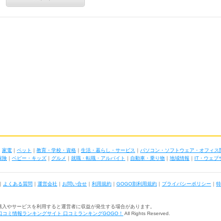
｜
家電
｜
ペット
｜
教育・学校・資格
｜
生活・暮らし・サービス
｜
パソコン・ソフトウェア・オフィス
保険
｜
ベビー・キッズ
｜
グルメ
｜
就職・転職・アルバイト
｜
自動車・乗り物
｜
地域情報
｜
IT・ウェ
｜
よくある質問
｜
運営会社
｜
お問い合せ
｜
利用規約
｜
GOGO割利用規約
｜
プライバシーポリシー
｜
特
購入やサービスを利用すると運営者に収益が発生する場合があります。
口コミ情報ランキングサイト 口コミランキングGOGO！
All Rights Reserved.