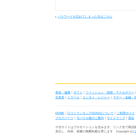
パスワードを忘れてしまった方はこちら
美容・健康
｜
ギフト
｜
ファッション・雑貨・アクセサリー
文房具
｜
トラベル
｜
エンタメ・レジャー
｜
マネー・金融・
HOME
｜
口コミランキングGOGOについて
｜
ご利用ガイド
ブログパーツ
｜
モバイル版のご案内
｜
サイトマップ
｜
退会
※当サイトはプロモーションを含みます。リンク先で商品
見出し、内容、画像の無断転載を禁じます Copyright (c)