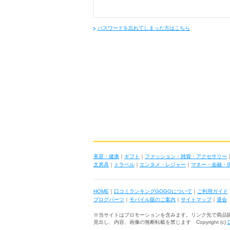
パスワードを忘れてしまった方はこちら
美容・健康
｜
ギフト
｜
ファッション・雑貨・アクセサリー
文房具
｜
トラベル
｜
エンタメ・レジャー
｜
マネー・金融・
HOME
｜
口コミランキングGOGOについて
｜
ご利用ガイド
ブログパーツ
｜
モバイル版のご案内
｜
サイトマップ
｜
退会
※当サイトはプロモーションを含みます。リンク先で商品
見出し、内容、画像の無断転載を禁じます Copyright (c)