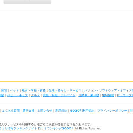
｜
家電
｜
ペット
｜
教育・学校・資格
｜
生活・暮らし・サービス
｜
パソコン・ソフトウェア・オフィス
保険
｜
ベビー・キッズ
｜
グルメ
｜
就職・転職・アルバイト
｜
自動車・乗り物
｜
地域情報
｜
IT・ウェ
｜
よくある質問
｜
運営会社
｜
お問い合せ
｜
利用規約
｜
GOGO割利用規約
｜
プライバシーポリシー
｜
特
購入やサービスを利用すると運営者に収益が発生する場合があります。
口コミ情報ランキングサイト 口コミランキングGOGO！
All Rights Reserved.