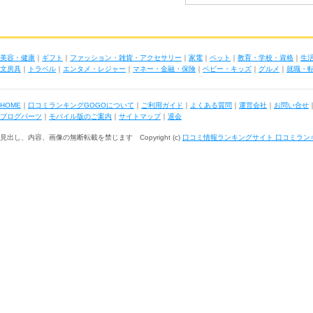
美容・健康
｜
ギフト
｜
ファッション・雑貨・アクセサリー
｜
家電
｜
ペット
｜
教育・学校・資格
｜
生
文房具
｜
トラベル
｜
エンタメ・レジャー
｜
マネー・金融・保険
｜
ベビー・キッズ
｜
グルメ
｜
就職・
HOME
｜
口コミランキングGOGOについて
｜
ご利用ガイド
｜
よくある質問
｜
運営会社
｜
お問い合せ
ブログパーツ
｜
モバイル版のご案内
｜
サイトマップ
｜
退会
見出し、内容、画像の無断転載を禁じます Copyright (c)
口コミ情報ランキングサイト 口コミラン