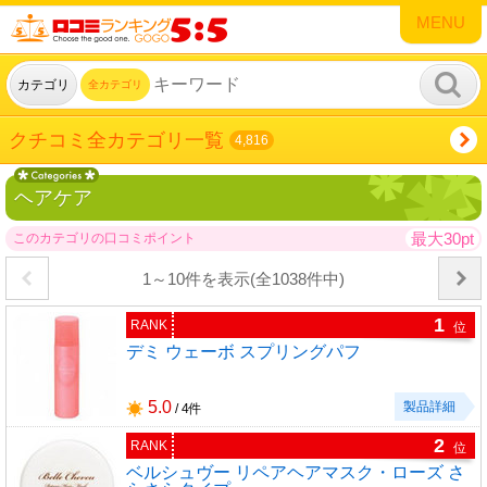
MENU
カテゴリ
全カテゴリ
クチコミ全カテゴリ一覧
4,816
ヘアケア
最大30pt
このカテゴリの口コミポイント
1～10件を表示(全1038件中)
1
RANK
位
デミ ウェーボ スプリングパフ
5.0
製品詳細
/ 4件
2
RANK
位
ベルシュヴー リペアヘアマスク・ローズ さ