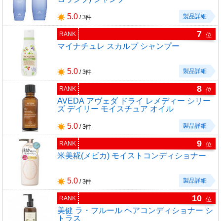
5.0
製品詳細
/ 3件
7
RANK
位
マイナチュレ スカルプ シャンプー
5.0
製品詳細
/ 3件
8
RANK
位
AVEDA アヴェダ ドライ レメディー シリー
ズ デイリー モイスチュア オイル
5.0
製品詳細
/ 3件
9
RANK
位
米美糀(メビカ) モイストコンディショナー
5.0
製品詳細
/ 3件
10
RANK
位
美健 ラ・フルール ヘアコンディショナー シ
トラス