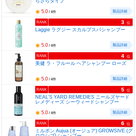
らさらタイプ
5.0
製品詳細
/ 4件
3
RANK
位
Laggie ラグジー スカルプスパシャンプー
5.0
製品詳細
/ 4件
4
RANK
位
美健 ラ・フルール ヘアシャンプー ローズ
5.0
製品詳細
/ 4件
5
RANK
位
NEAL'S YARD REMEDIES ニールズヤード
レメディーズ シーウィードシャンプー
5.0
製品詳細
/ 4件
6
RANK
位
ミルボン Aujua (オージュア) GROWSIVE (グ
ロウシブ) シャンプー