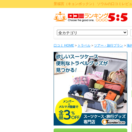
景福宮（キョンボックン） ソウルの口コミレビ
口コミ HOME
>
トラベル
>
ツアー・旅行プラン
>
海