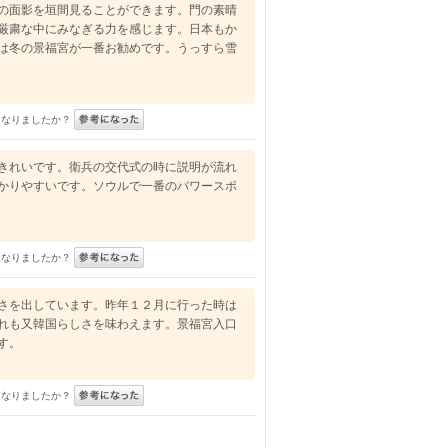
の面影を垣間見ることができます。門の素晴
厳粛な中にみなぎる力を感じます。日本もか
は冬の景福宮が一番お勧めです。うっすら雪
になりましたか？
きれいです。衛兵の交代式の時に説明が流れ
かりやすいです。ソウルで一番のパワースポ
になりましたか？
さを出しています。昨年１２月に行った時は
れも又韓国らしさを味わえます。景福宮入口
す。
になりましたか？