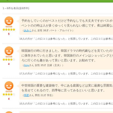
1～6件を表示(全6件中)
予約をしていくのがベストだけど予約なしでも大丈夫ですがパスポ
ベントのの時は人が多くゆっくり見られない感じです。夜は綺麗な
（
あみく
さん 女性 38才 パート・アルバイト）
5
16人の方が「この口コミは参考になった」と投票しています。この口コミは参考
韓国旅行の時に行きました。韓国ドラマの時代劇などを見ていたの
に保存されていたと思います。韓国旅行のメインはショッピングと
ろに行くのも趣があって良いと思います。お勧めです。
4
（
Amy
さん 女性 35才 主婦（主夫））
17人の方が「この口コミは参考になった」と投票しています。この口コミは参考
中世韓国の重要な建築物で、中にある庭園などは実に厳粛な雰囲気
を見せてくれるので、四季毎に言ってみるといいと思います。
（
明星
さん 男性 21才 学生）
4
10人の方が「この口コミは参考になった」と投票しています。この口コミは参考