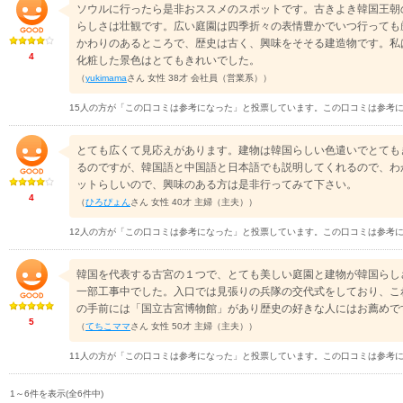
ソウルに行ったら是非おススメのスポットです。古きよき韓国王朝
らしさは壮観です。広い庭園は四季折々の表情豊かでいつ行っても
かわりのあるところで、歴史は古く、興味をそそる建造物です。私
4
化粧した景色はとてもきれいでした。
（
yukimama
さん 女性 38才 会社員（営業系））
15人の方が「この口コミは参考になった」と投票しています。この口コミは参考
とても広くて見応えがあります。建物は韓国らしい色遣いでとても
るのですが、韓国語と中国語と日本語でも説明してくれるので、わ
ットらしいので、興味のある方は是非行ってみて下さい。
4
（
ひろぴょん
さん 女性 40才 主婦（主夫））
12人の方が「この口コミは参考になった」と投票しています。この口コミは参考
韓国を代表する古宮の１つで、とても美しい庭園と建物が韓国らし
一部工事中でした。入口では見張りの兵隊の交代式をしており、こ
の手前には「国立古宮博物館」があり歴史の好きな人にはお薦めで
5
（
てちこママ
さん 女性 50才 主婦（主夫））
11人の方が「この口コミは参考になった」と投票しています。この口コミは参考
1～6件を表示(全6件中)