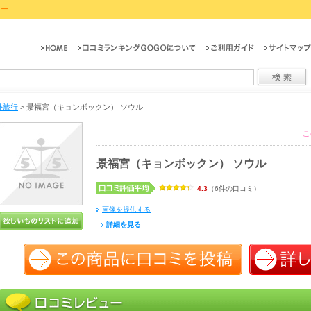
ュー
外旅行
>
景福宮（キョンボックン） ソウル
こ
景福宮（キョンボックン） ソウル
4.3
（6件の口コミ）
画像を提供する
詳細を見る