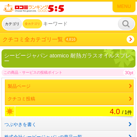
MENU
カテゴリ
全カテゴリ
クチコミ全カテゴリ一覧
4,816
シービージャパン atomico 耐熱ガラスオイルスプレ
ー
30pt
この商品・サービスの投稿ポイント
製品ページ
クチコミ投稿
4.0
/ 1件
つぶやきを書く
株式会社シービージャパンの商品一覧