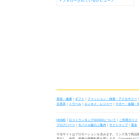
フォローされているレビューア
美容・健康
｜
ギフト
｜
ファッション・雑貨・アクセサリー
文房具
｜
トラベル
｜
エンタメ・レジャー
｜
マネー・金融・
HOME
｜
口コミランキングGOGOについて
｜
ご利用ガイド
ブログパーツ
｜
モバイル版のご案内
｜
サイトマップ
｜
退会
※当サイトはプロモーションを含みます。リンク先で商品
見出し、内容、画像の無断転載を禁じます Copyright (c)