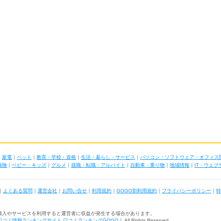
｜
家電
｜
ペット
｜
教育・学校・資格
｜
生活・暮らし・サービス
｜
パソコン・ソフトウェア・オフィス
保険
｜
ベビー・キッズ
｜
グルメ
｜
就職・転職・アルバイト
｜
自動車・乗り物
｜
地域情報
｜
IT・ウェ
｜
よくある質問
｜
運営会社
｜
お問い合せ
｜
利用規約
｜
GOGO割利用規約
｜
プライバシーポリシー
｜
特
購入やサービスを利用すると運営者に収益が発生する場合があります。
口コミ情報ランキングサイト 口コミランキングGOGO！
All Rights Reserved.