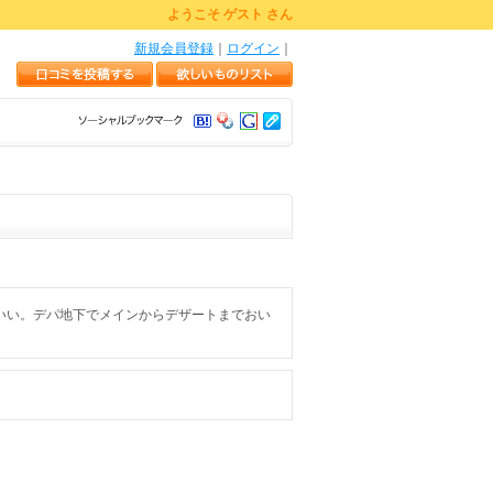
ようこそ ゲスト さん
新規会員登録
｜
ログイン
｜
いい。デパ地下でメインからデザートまでおい