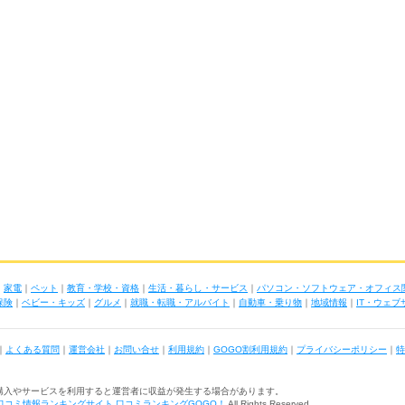
｜
家電
｜
ペット
｜
教育・学校・資格
｜
生活・暮らし・サービス
｜
パソコン・ソフトウェア・オフィス
保険
｜
ベビー・キッズ
｜
グルメ
｜
就職・転職・アルバイト
｜
自動車・乗り物
｜
地域情報
｜
IT・ウェ
｜
よくある質問
｜
運営会社
｜
お問い合せ
｜
利用規約
｜
GOGO割利用規約
｜
プライバシーポリシー
｜
特
購入やサービスを利用すると運営者に収益が発生する場合があります。
口コミ情報ランキングサイト 口コミランキングGOGO！
All Rights Reserved.