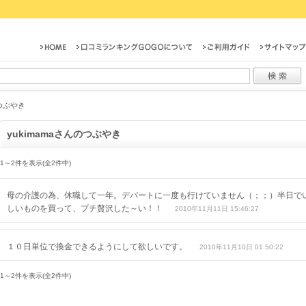
のつぶやき
yukimamaさんのつぶやき
1～2件を表示(全2件中)
母の介護の為、休職して一年。デパートに一度も行けていません（；；）半日で
しいものを買って、プチ贅沢した～い！！
2010年11月11日 15:46:27
１０日単位で換金できるようにして欲しいです。
2010年11月10日 01:50:22
1～2件を表示(全2件中)