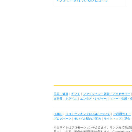
フォローされているレビューア
美容・健康
｜
ギフト
｜
ファッション・雑貨・アクセサリー
文房具
｜
トラベル
｜
エンタメ・レジャー
｜
マネー・金融・
HOME
｜
口コミランキングGOGOについて
｜
ご利用ガイド
ブログパーツ
｜
モバイル版のご案内
｜
サイトマップ
｜
退会
※当サイトはプロモーションを含みます。リンク先で商品
見出し、内容、画像の無断転載を禁じます Copyright (c)