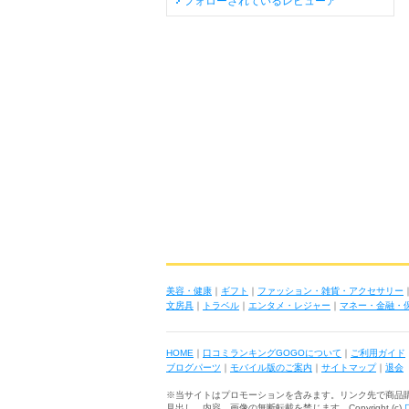
フォローされているレビューア
美容・健康
｜
ギフト
｜
ファッション・雑貨・アクセサリー
文房具
｜
トラベル
｜
エンタメ・レジャー
｜
マネー・金融・
HOME
｜
口コミランキングGOGOについて
｜
ご利用ガイド
ブログパーツ
｜
モバイル版のご案内
｜
サイトマップ
｜
退会
※当サイトはプロモーションを含みます。リンク先で商品
見出し、内容、画像の無断転載を禁じます Copyright (c)