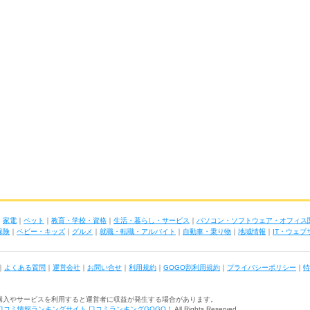
｜
家電
｜
ペット
｜
教育・学校・資格
｜
生活・暮らし・サービス
｜
パソコン・ソフトウェア・オフィス
保険
｜
ベビー・キッズ
｜
グルメ
｜
就職・転職・アルバイト
｜
自動車・乗り物
｜
地域情報
｜
IT・ウェ
｜
よくある質問
｜
運営会社
｜
お問い合せ
｜
利用規約
｜
GOGO割利用規約
｜
プライバシーポリシー
｜
特
購入やサービスを利用すると運営者に収益が発生する場合があります。
口コミ情報ランキングサイト 口コミランキングGOGO！
All Rights Reserved.