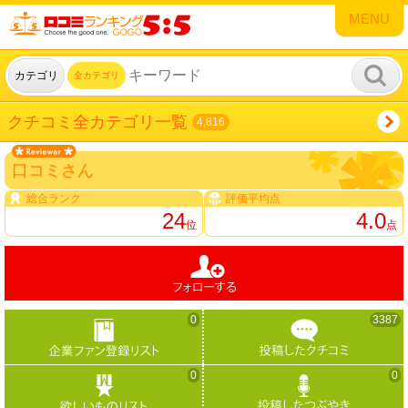
MENU
カテゴリ
全カテゴリ
クチコミ全カテゴリ一覧
4,816
口コミさん
総合ランク
評価平均点
24
4.0
位
点
0
3387
0
0