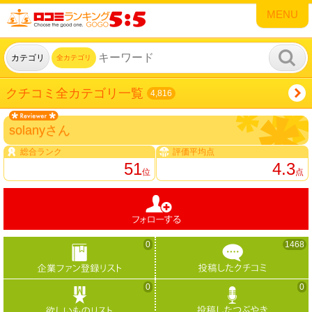
MENU
カテゴリ
全カテゴリ
クチコミ全カテゴリ一覧
4,816
solanyさん
総合ランク
評価平均点
51
4.3
位
点
0
1468
0
0