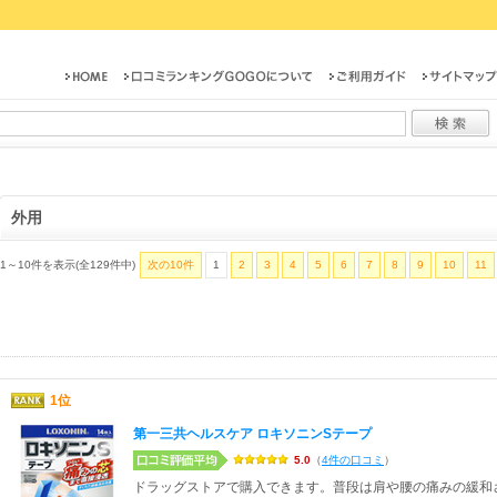
外用
1～10件を表示(全129件中)
次の10件
1
2
3
4
5
6
7
8
9
10
11
1位
第一三共ヘルスケア ロキソニンSテープ
5.0
（
4件の口コミ
）
ドラッグストアで購入できます。普段は肩や腰の痛みの緩和