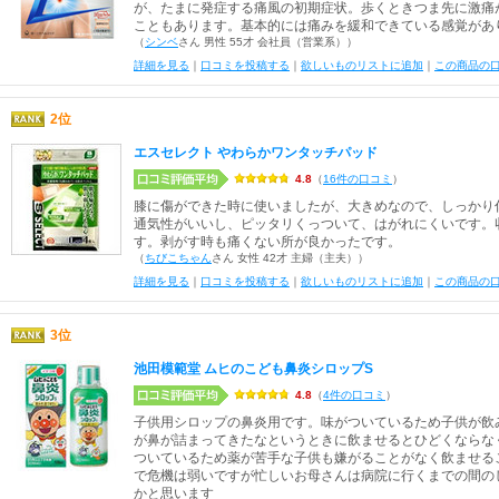
が、たまに発症する痛風の初期症状。歩くときつま先に激痛
こともあります。基本的には痛みを緩和できている感覚があ
（
シンベ
さん 男性 55才 会社員（営業系））
詳細を見る
｜
口コミを投稿する
｜
欲しいものリストに追加
｜
この商品の
2位
エスセレクト やわらかワンタッチパッド
4.8
（
16件の口コミ
）
膝に傷ができた時に使いましたが、大きめなので、しっかり
通気性がいいし、ピッタリくっついて、はがれにくいです。
す。剥がす時も痛くない所が良かったです。
（
ちびこちゃん
さん 女性 42才 主婦（主夫））
詳細を見る
｜
口コミを投稿する
｜
欲しいものリストに追加
｜
この商品の
3位
池田模範堂 ムヒのこども鼻炎シロップS
4.8
（
4件の口コミ
）
子供用シロップの鼻炎用です。味がついているため子供が飲
が鼻が詰まってきたなというときに飲ませるとひどくならな
ついているため薬が苦手な子供も嫌がることがなく飲ませる
で危機は弱いですが忙しいお母さんは病院に行くまでの間の
かと思います