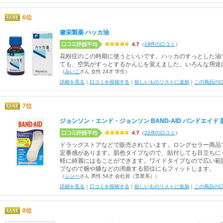
6位
健栄製薬 ハッカ油
4.7
（
19件の口コミ
）
花粉症のこの時期に使うといいです。ハッカのすっとした油
ても、空気がすっとするかんじを覚えました。いろんな用途
（
みいこ
さん 女性 24才 学生）
詳細を見る
｜
口コミを投稿する
｜
欲しいものリストに追加
｜
この商品の
7位
ジョンソン・エンド・ジョンソン BAND-AID バンドエイド
4.7
（
22件の口コミ
）
ドラッグストアなどで販売されています。ロングセラー商品
定番感があります。肌色タイプなので、貼付しても目立ちに
軽に綺麗にはることができます。ワイドタイプなので広い範
プなので腕や膝などの湾曲する部位にもフィットします。
（
シンベ
さん 男性 54才 会社員（営業系））
詳細を見る
｜
口コミを投稿する
｜
欲しいものリストに追加
｜
この商品の
8位