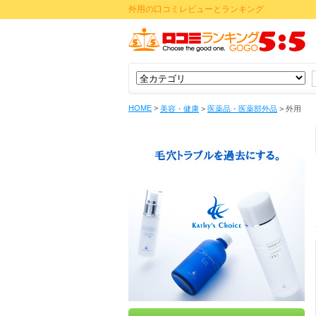
外用の口コミレビューとランキング
HOME
>
美容・健康
>
医薬品・医薬部外品
>
外用