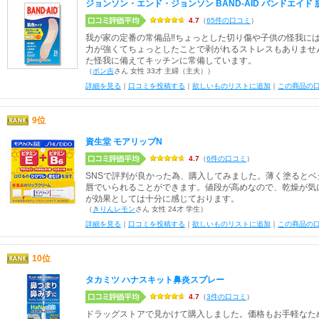
ジョンソン・エンド・ジョンソン BAND-AID バンドエイ
4.7
（
65件の口コミ
）
我が家の定番の常備品‼︎ちょっとした切り傷や子供の怪我には
力が強くてちょっとしたことで剥がれるストレスもありませ
た怪我に備えてキッチンに常備しています。
（
ポン吉
さん 女性 33才 主婦（主夫））
詳細を見る
｜
口コミを投稿する
｜
欲しいものリストに追加
｜
この商品の
9位
資生堂 モアリップN
4.7
（
6件の口コミ
）
SNSで評判が良かった為、購入してみました。薄く塗ると
唇でいられることができます。値段が高めなので、乾燥が気
が効果としては十分に感じております。
（
きりんレモン
さん 女性 24才 学生）
詳細を見る
｜
口コミを投稿する
｜
欲しいものリストに追加
｜
この商品の
10位
タカミツ ハナスキット鼻炎スプレー
4.7
（
3件の口コミ
）
ドラッグストアで見かけて購入しました。価格もお手軽なた