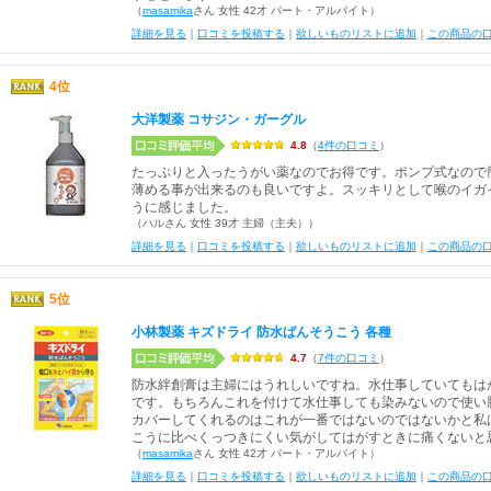
（
masamika
さん 女性 42才 パート・アルバイト）
詳細を見る
｜
口コミを投稿する
｜
欲しいものリストに追加
｜
この商品の
4位
大洋製薬 コサジン・ガーグル
4.8
（
4件の口コミ
）
たっぷりと入ったうがい薬なのでお得です。ポンプ式なので
薄める事が出来るのも良いですよ。スッキリとして喉のイガ
うに感じました。
（ハルさん 女性 39才 主婦（主夫））
詳細を見る
｜
口コミを投稿する
｜
欲しいものリストに追加
｜
この商品の
5位
小林製薬 キズドライ 防水ばんそうこう 各種
4.7
（
7件の口コミ
）
防水絆創膏は主婦にはうれしいですね。水仕事していてもは
です。もちろんこれを付けて水仕事しても染みないので使い
カバーしてくれるのはこれが一番ではないのではないかと私
こうに比べくっつきにくい気がしてはがすときに痛くないと
（
masamika
さん 女性 42才 パート・アルバイト）
詳細を見る
｜
口コミを投稿する
｜
欲しいものリストに追加
｜
この商品の