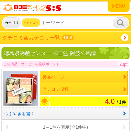
MENU
カテゴリ
全カテゴリ
クチコミ全カテゴリ一覧
4,816
徳島県物産センター 和三盆 阿波の風情
20pt
この商品・サービスの投稿ポイント
製品ページ
クチコミ投稿
4.0
/ 1件
つぶやきを書く
1～1件を表示(全1件中)