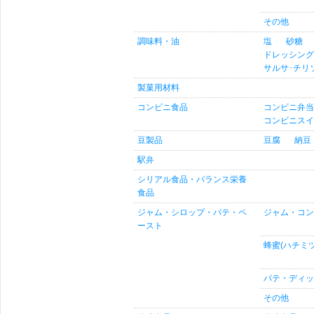
その他
調味料・油
塩
砂糖
ドレッシング
サルサ･チリ
製菓用材料
コンビニ食品
コンビニ弁当
コンビニスイ
豆製品
豆腐
納豆
駅弁
シリアル食品・バランス栄養
食品
ジャム・シロップ・パテ・ペ
ジャム・コン
ースト
蜂蜜(ハチミ
パテ・ディッ
その他