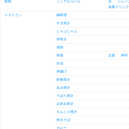
飲料
ノンアルコール
水
ジュー
栄養ドリンク
レストラン
鍋料理
すき焼き
しゃぶしゃぶ
串焼き
焼肉
和食
定食
寿司
弁当
串揚げ
鉄板焼き
あみ焼き
ろばた焼き
お好み焼き
もんじゃ焼き
焼きそば
カレー