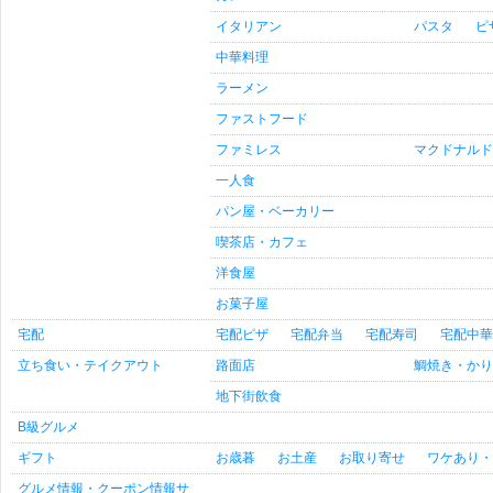
イタリアン
パスタ
ピ
中華料理
ラーメン
ファストフード
ファミレス
マクドナルド
一人食
パン屋・ベーカリー
喫茶店・カフェ
洋食屋
お菓子屋
宅配
宅配ピザ
宅配弁当
宅配寿司
宅配中華
立ち食い・テイクアウト
路面店
鯛焼き・かり
地下街飲食
B級グルメ
ギフト
お歳暮
お土産
お取り寄せ
ワケあり・
グルメ情報・クーポン情報サ