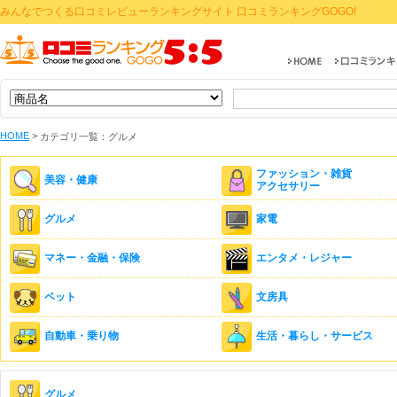
みんなでつくる口コミレビューランキングサイト 口コミランキングGOGO!
HOME
>
カテゴリ一覧：グルメ
ファッション・雑貨
美容・健康
アクセサリー
グルメ
家電
マネー・金融・保険
エンタメ・レジャー
ペット
文房具
自動車・乗り物
生活・暮らし・サービス
グルメ