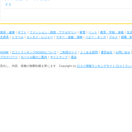
イト
美容・健康
｜
ギフト
｜
ファッション・雑貨・アクセサリー
｜
家電
｜
ペット
｜
教育・学校・資格
｜
生
文房具
｜
トラベル
｜
エンタメ・レジャー
｜
マネー・金融・保険
｜
ベビー・キッズ
｜
グルメ
｜
就職・
HOME
｜
口コミランキングGOGOについて
｜
ご利用ガイド
｜
よくある質問
｜
運営会社
｜
お問い合せ
ブログパーツ
｜
モバイル版のご案内
｜
サイトマップ
｜
退会
見出し、内容、画像の無断転載を禁じます Copyright (c)
口コミ情報ランキングサイト 口コミラン