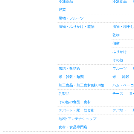
冷凍食品
冷凍食品
野菜
果物・フルーツ
漬物・ふりかけ・乾物
漬物・梅干し
乾物
佃煮
ふりかけ
その他
缶詰・瓶詰め
フルーツ
米・雑穀・麺類
米
雑穀
加工食品・加工食材(練り物)
ハム・ベーコ
乳製品
チーズ
ヨ
その他の食品・食材
デパート・駅・飲食街
デパ地下
地域･アンテナショップ
食材・食品専門店