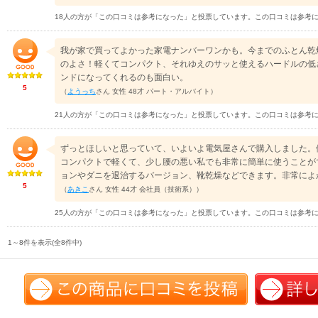
18人の方が「この口コミは参考になった」と投票しています。この口コミは参考
我が家で買ってよかった家電ナンバーワンかも。今までのふとん乾
のよさ！軽くてコンパクト、それゆえのサッと使えるハードルの低
ンドになってくれるのも面白い。
5
（
ようっち
さん 女性 48才 パート・アルバイト）
21人の方が「この口コミは参考になった」と投票しています。この口コミは参考
ずっとほしいと思っていて、いよいよ電気屋さんで購入しました。
コンパクトで軽くて、少し腰の悪い私でも非常に簡単に使うことが
ョンやダニを退治するバージョン、靴乾燥などできます。非常によ
5
（
あきこ
さん 女性 44才 会社員（技術系））
25人の方が「この口コミは参考になった」と投票しています。この口コミは参考
1～8件を表示(全8件中)