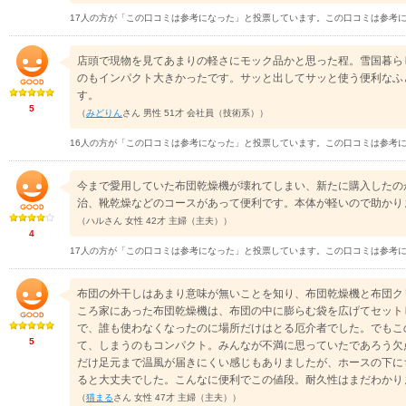
17人の方が「この口コミは参考になった」と投票しています。この口コミは参考
店頭で現物を見てあまりの軽さにモック品かと思った程。雪国暮ら
のもインパクト大きかったです。サッと出してサッと使う便利なふ
す。
5
（
みどりん
さん 男性 51才 会社員（技術系））
16人の方が「この口コミは参考になった」と投票しています。この口コミは参考
今まで愛用していた布団乾燥機が壊れてしまい、新たに購入したの
治、靴乾燥などのコースがあって便利です。本体が軽いので助かり
（ハルさん 女性 42才 主婦（主夫））
4
17人の方が「この口コミは参考になった」と投票しています。この口コミは参考
布団の外干しはあまり意味が無いことを知り、布団乾燥機と布団ク
ころ家にあった布団乾燥機は、布団の中に膨らむ袋を広げてセット
で、誰も使わなくなったのに場所だけはとる厄介者でした。でもこ
5
て、しまうのもコンパクト。みんなが不満に思っていたであろう欠
だけ足元まで温風が届きにくい感じもありましたが、ホースの下に
ると大丈夫でした。こんなに便利でこの値段。耐久性はまだわかり
（
猫まる
さん 女性 47才 主婦（主夫））