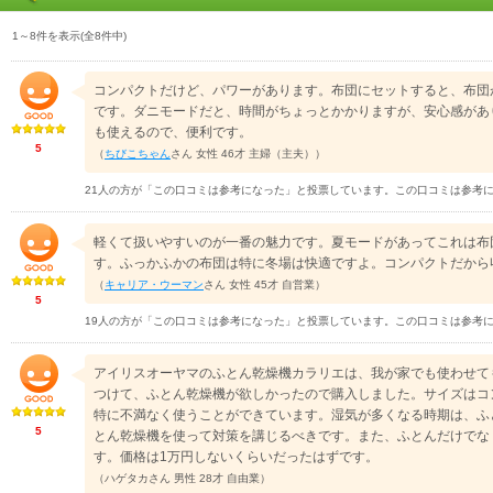
1～8件を表示(全8件中)
コンパクトだけど、パワーがあります。布団にセットすると、布団
です。ダニモードだと、時間がちょっとかかりますが、安心感があ
も使えるので、便利です。
5
（
ちびこちゃん
さん 女性 46才 主婦（主夫））
21人の方が「この口コミは参考になった」と投票しています。この口コミは参考
軽くて扱いやすいのが一番の魅力です。夏モードがあってこれは布
す。ふっかふかの布団は特に冬場は快適ですよ。コンパクトだから
（
キャリア・ウーマン
さん 女性 45才 自営業）
5
19人の方が「この口コミは参考になった」と投票しています。この口コミは参考
アイリスオーヤマのふとん乾燥機カラリエは、我が家でも使わせて
つけて、ふとん乾燥機が欲しかったので購入しました。サイズはコ
特に不満なく使うことができています。湿気が多くなる時期は、ふ
5
とん乾燥機を使って対策を講じるべきです。また、ふとんだけでな
す。価格は1万円しないくらいだったはずです。
（ハゲタカさん 男性 28才 自由業）