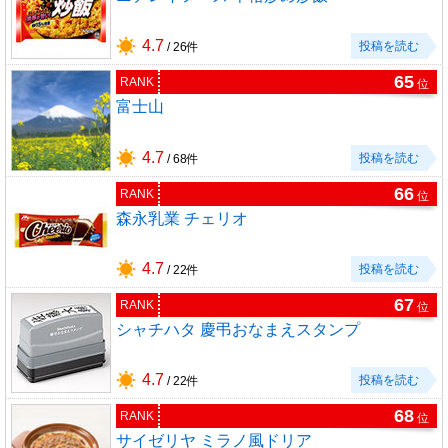
4.7
投稿を読む
/ 26件
65
RANK
位
富士山
4.7
投稿を読む
/ 68件
66
RANK
位
森永乳業 チェリオ
4.7
投稿を読む
/ 22件
67
RANK
位
シャチハタ 慶弔おなまえスタンプ
4.7
投稿を読む
/ 22件
68
RANK
位
サイゼリヤ ミラノ風ドリア