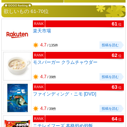
欲しいもの 61-70位
61
RANK
位
楽天市場
4.7
投稿を読む
/ 135件
62
RANK
位
モスバーガー クラムチャウダー
4.7
投稿を読む
/ 39件
63
RANK
位
ファインディング・ニモ [DVD]
4.7
投稿を読む
/ 39件
64
RANK
位
ニチレイフーズ 本格炒め炒飯