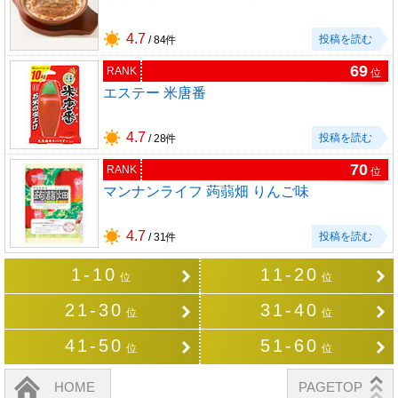
4.7
投稿を読む
/ 84件
69
RANK
位
エステー 米唐番
4.7
投稿を読む
/ 28件
70
RANK
位
マンナンライフ 蒟蒻畑 りんご味
4.7
投稿を読む
/ 31件
1-10
11-20
位
位
21-30
31-40
位
位
41-50
51-60
位
位
HOME
PAGETOP