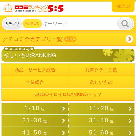
MENU
カテゴリ
全カテゴリ
クチコミ全カテゴリ一覧
4,816
欲しいものRANKING
商品・サービス総合
月間クチコミ数
企業総合
欲しいもの
GOGOイロイロRANKINGトップ
1-10
11-20
位
位
21-30
31-40
位
位
41-50
51-60
位
位