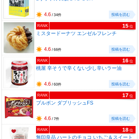
4.6
投稿を読む
/ 34件
15
RANK
位
ミスタードーナツ エンゼルフレンチ
4.6
投稿を読む
/ 66件
16
RANK
位
桃屋 辛そうで辛くない少し辛いラー油
4.6
投稿を読む
/ 60件
17
RANK
位
ブルボン ダブリッシュFS
4.6
投稿を読む
/ 7件
18
RANK
位
無印良品 ハートのチョコ いちご＆スイート