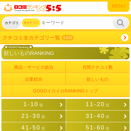
MENU
カテゴリ
全カテゴリ
クチコミ全カテゴリ一覧
4,816
欲しいものRANKING
商品・サービス総合
月間クチコミ数
企業総合
欲しいもの
GOGOイロイロRANKINGトップ
1-10
11-20
位
位
21-30
31-40
位
位
41-50
51-60
位
位