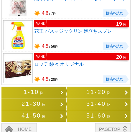
4.6
投稿を読む
/ 7件
19
RANK
位
花王 バスマジックリン 泡立ちスプレー
4.5
投稿を読む
/ 56件
20
RANK
位
ロッテ 紗々 オリジナル
4.5
投稿を読む
/ 28件
1-10
11-20
位
位
21-30
31-40
位
位
41-50
51-60
位
位
HOME
PAGETOP