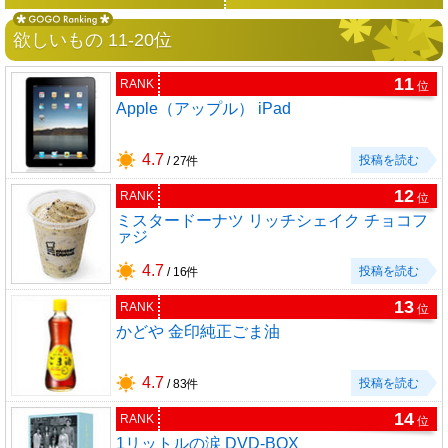
欲しいもの 11-20位
11
RANK
位
Apple（アップル） iPad
4.7
投稿を読む
/ 27件
12
RANK
位
ミスタードーナツ リッチシェイク チョコフ
ァジ
4.7
投稿を読む
/ 16件
13
RANK
位
かどや 金印純正ごま油
4.7
投稿を読む
/ 83件
14
RANK
位
1リットルの涙 DVD-BOX