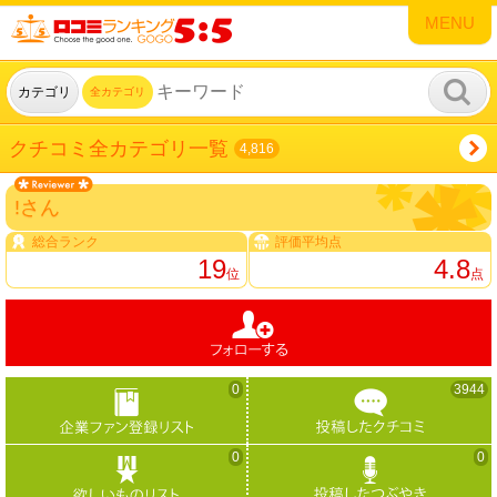
MENU
カテゴリ
全カテゴリ
クチコミ全カテゴリ一覧
4,816
!さん
総合ランク
評価平均点
19
4.8
位
点
0
3944
0
0