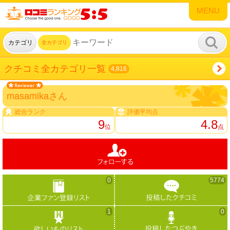
MENU
カテゴリ
全カテゴリ
クチコミ全カテゴリ一覧
4,816
masamikaさん
総合ランク
評価平均点
9
4.8
位
点
0
5774
1
0