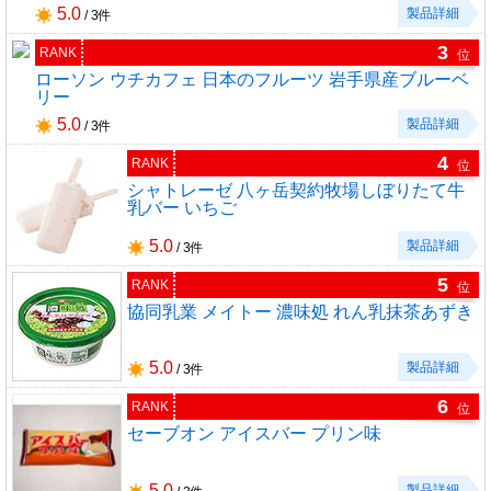
5.0
製品詳細
/ 3件
3
RANK
位
ローソン ウチカフェ 日本のフルーツ 岩手県産ブルーベ
リー
5.0
製品詳細
/ 3件
4
RANK
位
シャトレーゼ 八ヶ岳契約牧場しぼりたて牛
乳バー いちご
5.0
製品詳細
/ 3件
5
RANK
位
協同乳業 メイトー 濃味処 れん乳抹茶あずき
5.0
製品詳細
/ 3件
6
RANK
位
セーブオン アイスバー プリン味
5.0
製品詳細