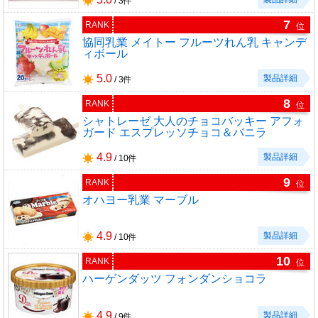
/ 3件
7
RANK
位
協同乳業 メイトー フルーツれん乳 キャンデ
ィボール
5.0
製品詳細
/ 3件
8
RANK
位
シャトレーゼ 大人のチョコバッキー アフォ
ガード エスプレッソチョコ＆バニラ
4.9
製品詳細
/ 10件
9
RANK
位
オハヨー乳業 マーブル
4.9
製品詳細
/ 10件
10
RANK
位
ハーゲンダッツ フォンダンショコラ
4.9
製品詳細
/ 9件