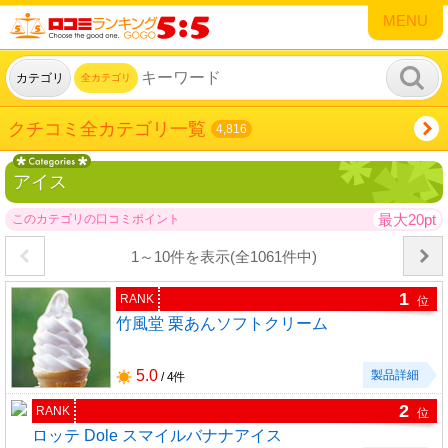
MENU
カテゴリ
全カテゴリ
クチコミ全カテゴリ一覧
4,816
アイス
最大20pt
このカテゴリの口コミポイント
1～10件を表示(全1061件中)
1
RANK
位
竹風堂 栗あんソフトクリーム
5.0
製品詳細
/ 4件
2
RANK
位
ロッテ Dole スマイルバナナアイス