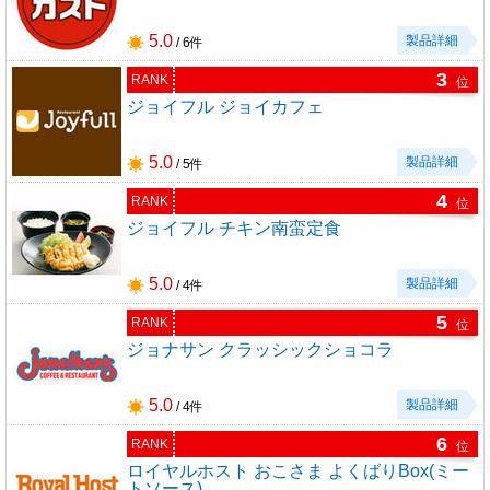
5.0
製品詳細
/ 6件
3
RANK
位
ジョイフル ジョイカフェ
5.0
製品詳細
/ 5件
4
RANK
位
ジョイフル チキン南蛮定食
5.0
製品詳細
/ 4件
5
RANK
位
ジョナサン クラッシックショコラ
5.0
製品詳細
/ 4件
6
RANK
位
ロイヤルホスト おこさま よくばりBox(ミー
トソース)