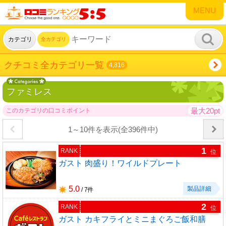
MENU
カテゴリ
全カテゴリ
クチコミ全カテゴリ一覧
4,816
ファミレス
最大20pt
このカテゴリの口コミポイント
1～10件を表示(全396件中)
1
RANK
位
ガスト 肉盛り！ワイルドプレート
5.0
製品詳細
/ 7件
2
RANK
位
ガスト カキフライとミニまぐろご飯和膳