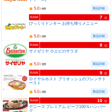
5.0
製品詳細
/ 4件
7
RANK
位
びっくりドンキー お持ち帰りメニュー
5.0
製品詳細
/ 3件
8
RANK
位
サイゼリヤ 小エビのサラダ
5.0
製品詳細
/ 3件
9
RANK
位
ロイヤルホスト ブリオッシュのフレンチト
ースト
5.0
製品詳細
/ 3件
10
RANK
位
デニーズ プレミアム ビーフ100％ハンバー
グ