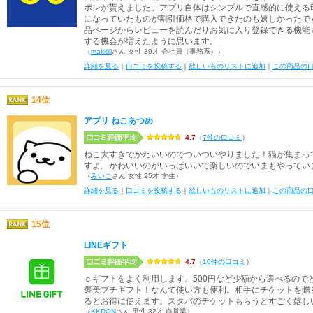
ポンが貰えました。アプリ自体はシンプルで直感的に使える
になっていたものが割引価格で購入できたのも嬉しかったで
品ページからレビューを読んだりお気に入り登録できる機能
する機会が増えたように思います。
（
makkiii
さん 女性 39才 会社員（事務系））
詳細を見る
｜
口コミを投稿する
｜
欲しいものリストに追加
｜
この商品の
14位
アプリ ねこあつめ
4.7
（
7件の口コミ
）
ねこ大すきでかわいいのでついついやりました！猫が集まっ
すよ。かわいいのがいっぱいいて楽しいのでいまもやってい
（
みいこ
さん 女性 25才 学生）
詳細を見る
｜
口コミを投稿する
｜
欲しいものリストに追加
｜
この商品の
15位
LINEギフト
4.7
（
10件の口コミ
）
ｅギフトをよく利用します。500円など少額から選べるので
褒美プチギフト！なんて使い方も便利。相手にチケットを贈
るとお得に使えます。スタバのチケットもらうとすごく嬉し
（
KKDON
さん 男性 32才 自営業）