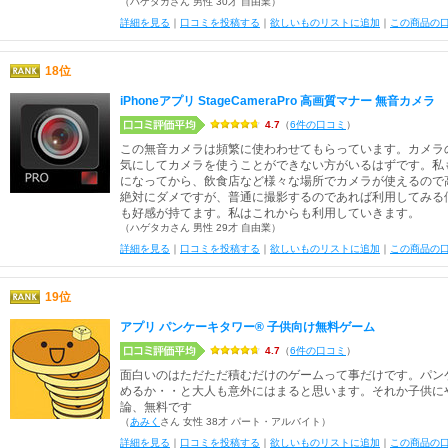
（ハゲタカさん 男性 30才 自由業）
詳細を見る
｜
口コミを投稿する
｜
欲しいものリストに追加
｜
この商品の
18位
iPhoneアプリ StageCameraPro 高画質マナー 無音カメラ
4.7
（
6件の口コミ
）
この無音カメラは頻繁に使わわせてもらっています。カメラ
気にしてカメラを使うことができない方がいるはずです。私
になってから、飲食店など様々な場所でカメラが使えるので
絶対にダメですが、普通に撮影するのであれば利用してみる
も好感が持てます。私はこれからも利用していきます。
（ハゲタカさん 男性 29才 自由業）
詳細を見る
｜
口コミを投稿する
｜
欲しいものリストに追加
｜
この商品の
19位
アプリ パンケーキタワー® 子供向け無料ゲーム
4.7
（
6件の口コミ
）
面白いのはただただ積むだけのゲームって事だけです。パン
めるか・・と大人も意外にはまると思います。それか子供に
論、無料です
（
あみく
さん 女性 38才 パート・アルバイト）
詳細を見る
｜
口コミを投稿する
｜
欲しいものリストに追加
｜
この商品の