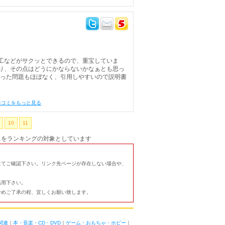
工などがサクッとできるので、重宝していま
り、その点はどうにかならないかなぁとも思っ
そういった問題もほぼなく、引用しやすいので説明書
口コミをもっと見る
10
11
スをランキングの対象としています
にてご確認下さい。リンク先ページが存在しない場合や、
活用下さい。
予めご了承の程、宜しくお願い致します。
関連
｜
本・音楽・CD・DVD
｜
ゲーム・おもちゃ・ホビー
｜