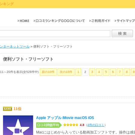
ンキング
ンターネットツール
>
便利ソフト・フリーソフト
便利ソフト・フリーソフト
11～20件を表示(全528件中)
前の10件
次の10件
1
2
3
4
5
6
7
8
9
11位
Apple アップル iMovie macOS iOS
4.8
（
4件の口コミ
）
Macにはじめから入っている動画加工ソフトです。操作は