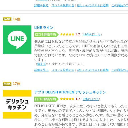
詳細を見る
｜
口コミを投稿する
｜
欲しいものリストに追加
｜
この商品の
16位
LINE ライン
4.7
（
48件の口コミ
）
個人的にはお店などで友だち登録させられたりするのも含め
用継続中といったところです。LINEの有無くらいであれこれ
が不便だと言う人や、事務的・義理的な繋がりはLINE。身
で使い分けています。なのでLINEの方はチェック回数少な
います。
（
猫まる
さん 女性 52才 主婦（主夫））
詳細を見る
｜
口コミを投稿する
｜
欲しいものリストに追加
｜
この商品の
17位
アプリ DELISH KITCHEN デリッシュキッチン
4.7
（
9件の口コミ
）
DELISH KITCHENは、友人に使いやすいと教えてもら
リです。動画なので文字だけのレシピより間違いなく分かり
め、分からないと感じるところが少ないです。私は料理のレ
考にして、様々な料理に挑戦するようになりました。あまり
あることも好感が持てます。課金しばければ使えない機能も