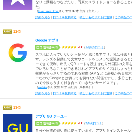
なりに動画をつなげたり、写真のスライドショーを作ること
た。
（
love_love_love
さん 女性 37才 主婦（主夫））
詳細を見る
｜
口コミを投稿する
｜
欲しいものリストに追加
｜
この商品の
12位
Google アプリ
4.7
（
14件の口コミ
）
スマホに入っていないと不便だと感じるアプリ。私は検索と
す。レンズを起動して文章やコードをカメラで認識させると
ーできて便利。出先でQRコードを読ませたり外国語の文章
でいろいろなことができるけれどアプリのサイズはちょっと
挙動がもっさりするのである程度RAMなどに余裕がある端末で
ーなのでGoogleとは切っても切れない関係ですし、多分
ので今後もうまく付き合っていきたいサービスです。
（
makkiii
さん 女性 40才 会社員（事務系））
詳細を見る
｜
口コミを投稿する
｜
欲しいものリストに追加
｜
この商品の
13位
アプリ GU ジーユー
4.7
（
7件の口コミ
）
自分や家族の買い物に使っています。アプリをインストール