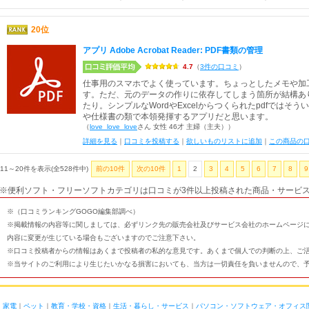
20位
アプリ Adobe Acrobat Reader: PDF書類の管理
4.7
（
3件の口コミ
）
仕事用のスマホでよく使っています。ちょっとしたメモや加
す。ただ、元のデータの作りに依存してしまう箇所が結構あ
たり。シンプルなWordやExcelからつくられたpdfでは
や仕様書の類で本領発揮するアプリだと思います。
（
love_love_love
さん 女性 46才 主婦（主夫））
詳細を見る
｜
口コミを投稿する
｜
欲しいものリストに追加
｜
この商品の
11～20件を表示(全528件中)
前の10件
次の10件
1
2
3
4
5
6
7
8
9
※便利ソフト・フリーソフトカテゴリは口コミが3件以上投稿された商品・サービ
※（口コミランキングGOGO編集部調べ）
※掲載情報の内容等に関しましては、必ずリンク先の販売会社及びサービス会社のホームページ
内容に変更が生じている場合もございますのでご注意下さい。
※口コミ投稿者からの情報はあくまで投稿者の私的な意見です。あくまで個人での判断の上、ご
※当サイトのご利用により生じたいかなる損害においても、当方は一切責任を負いませんので、
｜
家電
｜
ペット
｜
教育・学校・資格
｜
生活・暮らし・サービス
｜
パソコン・ソフトウェア・オフィス