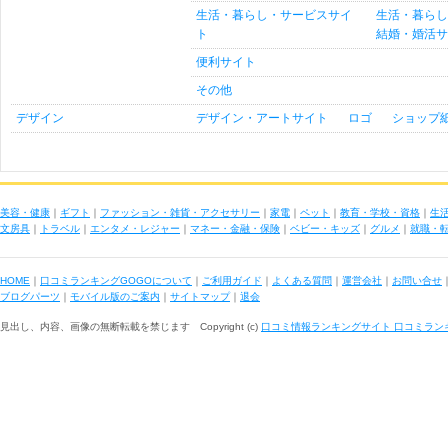
生活・暮らし・サービスサイ
生活・暮らし
ト
結婚・婚活サ
便利サイト
その他
デザイン
デザイン・アートサイト
ロゴ
ショップ
美容・健康
｜
ギフト
｜
ファッション・雑貨・アクセサリー
｜
家電
｜
ペット
｜
教育・学校・資格
｜
生
文房具
｜
トラベル
｜
エンタメ・レジャー
｜
マネー・金融・保険
｜
ベビー・キッズ
｜
グルメ
｜
就職・
HOME
｜
口コミランキングGOGOについて
｜
ご利用ガイド
｜
よくある質問
｜
運営会社
｜
お問い合せ
ブログパーツ
｜
モバイル版のご案内
｜
サイトマップ
｜
退会
見出し、内容、画像の無断転載を禁じます Copyright (c)
口コミ情報ランキングサイト 口コミラン