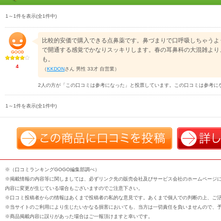
1～1件を表示(全1件中)
比較的安価で購入できる点鼻薬です。鼻づまりで口呼吸しちゃうよ
で開通する感覚でかなりスッキリします。春の耳鼻科の大混雑より
も。
4
（
KKDON
さん 男性 33才 自営業）
2人の方が「この口コミは参考になった」と投票しています。この口コミは参考に
1～1件を表示(全1件中)
※（口コミランキングGOGO編集部調べ）
※掲載情報の内容等に関しましては、必ずリンク先の販売会社及びサービス会社のホームページ
内容に変更が生じている場合もございますのでご注意下さい。
※口コミ投稿者からの情報はあくまで投稿者の私的な意見です。あくまで個人での判断の上、ご
※当サイトのご利用により生じたいかなる損害においても、当方は一切責任を負いませんので、
※商品掲載内容に誤りがあった場合はご一報頂けますと幸いです。