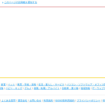
このページの誤掲載を通知する
｜
家電
｜
ペット
｜
教育・学校・資格
｜
生活・暮らし・サービス
｜
パソコン・ソフトウェア・オフィス
保険
｜
ベビー・キッズ
｜
グルメ
｜
就職・転職・アルバイト
｜
自動車・乗り物
｜
地域情報
｜
IT・ウェ
｜
よくある質問
｜
運営会社
｜
お問い合せ
｜
利用規約
｜
GOGO割利用規約
｜
プライバシーポリシー
｜
特