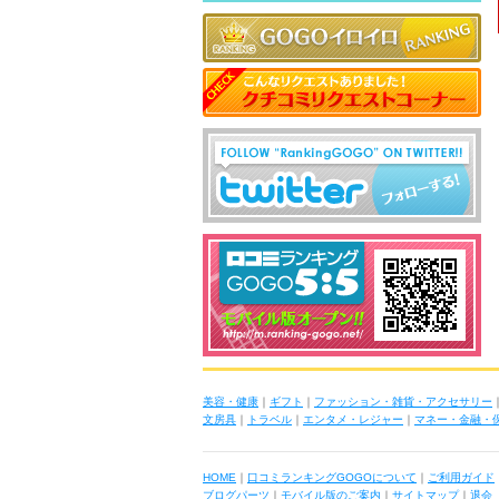
美容・健康
｜
ギフト
｜
ファッション・雑貨・アクセサリー
文房具
｜
トラベル
｜
エンタメ・レジャー
｜
マネー・金融・
HOME
｜
口コミランキングGOGOについて
｜
ご利用ガイド
ブログパーツ
｜
モバイル版のご案内
｜
サイトマップ
｜
退会