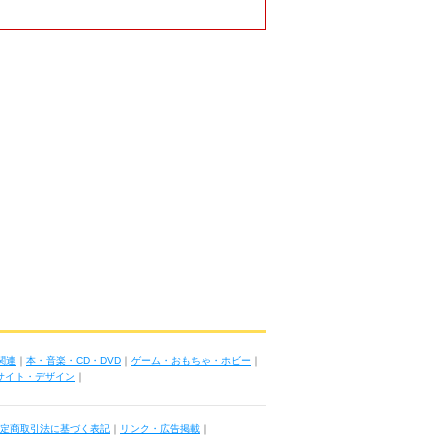
関連
｜
本・音楽・CD・DVD
｜
ゲーム・おもちゃ・ホビー
｜
ブサイト・デザイン
｜
定商取引法に基づく表記
｜
リンク・広告掲載
｜