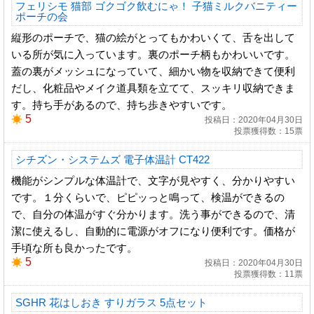
フェリシモ 猫部 ゴクゴク飲むにゃ！ 子猫ミルクバニティー
ポーチの会
縦形のポーチで、猫の絵がとってもかわいくて、舌を出して
いる所が気に入っています。裏のポーチ柄もかわいいです。
蓋の裏がメッシュになっていて、細かい物を収納できて便利
だし、化粧品やメイク道具類を立てて、スッキリ収納できま
す。持ち手があるので、持ち歩きやすいです。
5
投稿日：2020年04月30日
投票獲得数：15票
シチズン・システムズ 電子体温計 CT422
機能がシンプルな体温計で、文字が見やすく、分かりやすい
です。１分くらいで、ピピッっと鳴って、検温ができるの
で、自分の体温がすぐ分かります。洗う事ができるので、清
潔に使えるし、自動的に電源がオフになり便利です。価格が
手頃な所も良かったです。
5
投稿日：2020年04月30日
投票獲得数：11票
SGHR 花はしおき すりガラス 5点セット