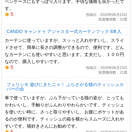
ペンケースにもすっぽり入ります。手頃な価格も良かったで
す。
5
投稿日：2020年06月23日
投票獲得数：22票
CANDO キャンドゥ アジャスター式カーテンフック 8本入
カーテンに使っていますが、スッっと入れやすいし、スライ
ドさせて、簡単に長さの調整ができるので、便利です。どん
なカーテンにも使いやすいと思います。丈夫だし、１００円
なので、購入しやすいです。
5
投稿日：2020年06月23日
投票獲得数：21票
フェリシモ 遊びにきたニャ！ ぶらさがる猫のティッシュカ
バーの会
車で使っていますが、ぶら下がっている猫の姿が、とっても
かわいいし、手触りがふんわりやわらかいです。ティッシュ
を使いたい時に、さっと取りやすいし、お腹にポケットがあ
るのが便利です。ティッシュの箱を横からスムーズに入れや
すいです。猫好きさんにお勧めです。
5