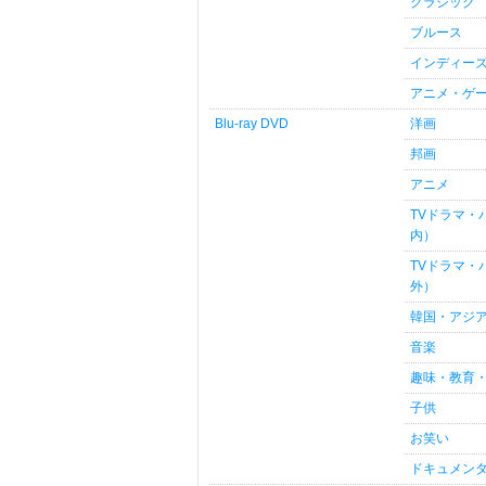
クラシック
ブルース
インディー
アニメ・ゲ
Blu-ray DVD
洋画
邦画
アニメ
TVドラマ・
内）
TVドラマ・
外）
韓国・アジ
音楽
趣味・教育
子供
お笑い
ドキュメン