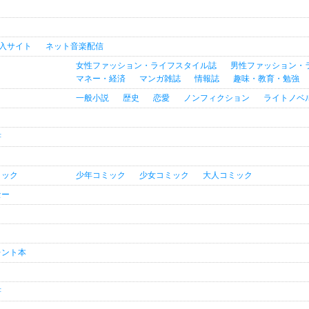
購入サイト
ネット音楽配信
女性ファッション・ライフスタイル誌
男性ファッション・
マネー・経済
マンガ雑誌
情報誌
趣味・教育・勉強
一般小説
歴史
恋愛
ノンフィクション
ライトノベ
書
ミック
少年コミック
少女コミック
大人コミック
セー
レント本
書