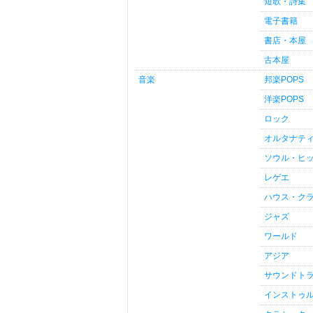
短歌・詩集
電子書籍
書店・本屋
古本屋
音楽
邦楽POPS
洋楽POPS
ロック
オルタナテ
ソウル・ヒ
レゲエ
ハウス・ク
ジャズ
ワールド
アジア
サウンドト
インストゥ