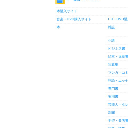
本購入サイト
音楽・DVD購入サイト
CD・DVD
本
雑誌
小説
ビジネス書
絵本・児童
写真集
マンガ・コ
評論・エッ
専門書
実用書
芸能人・タ
新聞
学習・参考